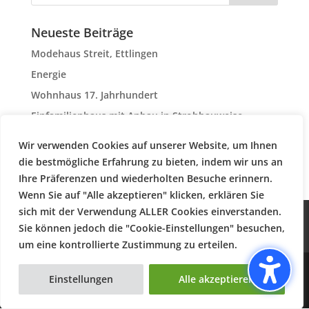
Neueste Beiträge
Modehaus Streit, Ettlingen
Energie
Wohnhaus 17. Jahrhundert
Einfamilienhaus mit Anbau in Strohbauweise
Strohdoppelhaus in Mönsheim mit 100qm
Wir verwenden Cookies auf unserer Website, um Ihnen
Wohnfläche
die bestmögliche Erfahrung zu bieten, indem wir uns an
Ihre Präferenzen und wiederholten Besuche erinnern.
Wenn Sie auf "Alle akzeptieren" klicken, erklären Sie
sich mit der Verwendung ALLER Cookies einverstanden.
Über mich
Kontakt
Impressum
Sie können jedoch die "Cookie-Einstellungen" besuchen,
Datenschutzerklärung
um eine kontrollierte Zustimmung zu erteilen.
© 2015 -
2026
. Aleksandra Schemmick. Alle Rechte
Einstellungen
Alle akzeptieren
vorbehalten.